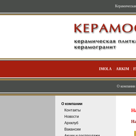
Керамическая
IMOLA
|
ARKIM
|
F
О компании
О компании
Н
Контакты
Новости
На
Архклуб
Вакансии
Акции и распродажи