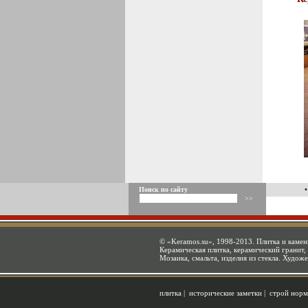
Поиск по сайту
©
«Keramos.su»
, 1998-2013. Плитка и камен
Керамическая плитка, керамический гранит, 
Мозаика, смальта, изделия из стекла. Худож
плитка
|
исторические заметки
|
строй норм