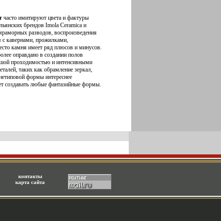
т
часто имитируют цвета и фактуры
льянских брендов Imola Ceramica и
мраморных разводов, воспроизведения
я с кавернами, прожилками,
сто камня имеет ряд плюсов и минусов.
олее оправдано в создании полов
ьшой проходимостью и интенсивными
еталей, таких как обрамление зеркал,
 нетиповой формы интереснее
яет создавать любые фантазийные формы.
контакты
карта сайта