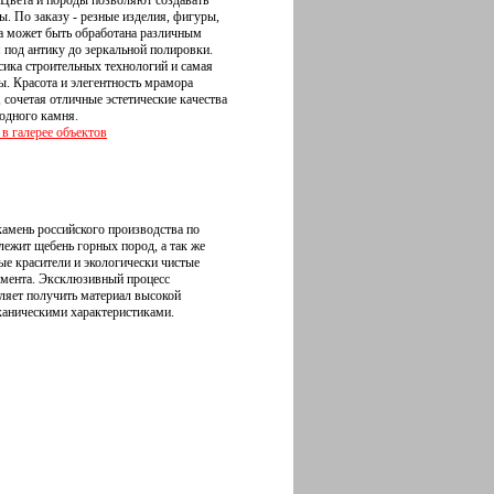
 Цвета и породы позволяют создавать
. По заказу - резные изделия, фигуры,
а может быть обработана различным
я под антику до зеркальной полировки.
сика строительных технологий и самая
. Красота и элегентность мрамора
 сочетая отличные эстетические качества
одного камня.
в галерее объектов
камень российского производства по
лежит щебень горных пород, а так же
ые красители и экологически чистые
емента. Эксклюзивный процесс
ляет получить материал высокой
аническими характеристиками.