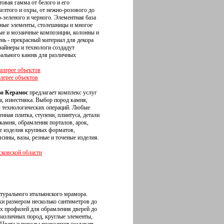
товая гамма от белого и его
елтого и охры, от нежно-розового до
о-зеленого и черного. Элементная база
рные элементы, столешницы и многое
вые и мозаичные композиции, колонны и
нь - прекрасный материал для декора
айнеры и технологи создадут
рального камня для различных
алерее объектов
лерее объектов
во Керамос
предлагает комплекс услуг
, известняка. Выбор пород камня,
ы технологических операций. Любые
нная плитка, ступени, плинтуса, детали
камня, обрамления порталов, арок,
е изделия крупных форматов,
сины, вазы, резные и точеные изделия.
ковской области
атурального итальянского мрамора.
ки размером несколько сантиметров до
х профилей для обрамления дверей до
азличных пород, круглые элементы,