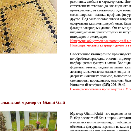
различных свойств и характеристик. Цве
естественных оттенков до насыщенного ж
ярко-красного, от светло-серого до темн
самая широкая - плитка, профили, фигу
другое. Под заказ изготавливаем ковро
оформление каминов, дверей, окон. Каме
фасадов загородных домов. Опытные диз
индивидуальный проект отделки из нату
интерьеров и экстерьеров.
Интерьеры общественных помещений в г
Интерьеры частных квартир и домов в га
Собственное камнерезное производст
по обработке природного камня, мрамора
подбор цвета и фактуры камня. Все вид
форматы готовых изделий из камня: каме
лестниц, мозаичные напольные ковры из 
дверных и оконных проемов, монолитны
столешницы, подоконники, колонны, баля
Контактный телефон:
(985) 206-19-42
Схема расположения производства в Мос
альянский мрамор от Gianni Gaiti
Мрамор Gianni Gaiti
- это изделия из н
Выбор элементной базы широк - от плит
массивных плит-столешниц, от небольши
объемных фигурных порталов из камня р