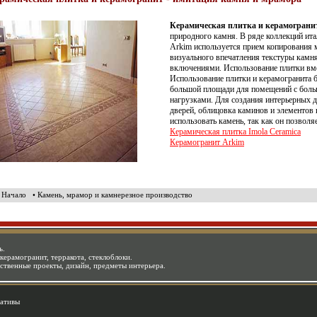
Керамическая плитка и керамограни
природного камня. В ряде коллекций ита
Arkim используется прием копирования 
визуального впечатления текстуры камн
включениями. Использование плитки вме
Использование плитки и керамогранита б
большой площади для помещений с бол
нагрузками. Для создания интерьерных д
дверей, облицовка каминов и элементов
использовать камень, так как он позвол
Керамическая плитка Imola Ceramica
Керамогранит Arkim
• Начало
• Камень, мрамор и камнерезное производство
ь.
керамогранит, терракота, стеклоблоки.
ественные проекты, дизайн, предметы интерьера.
ативы