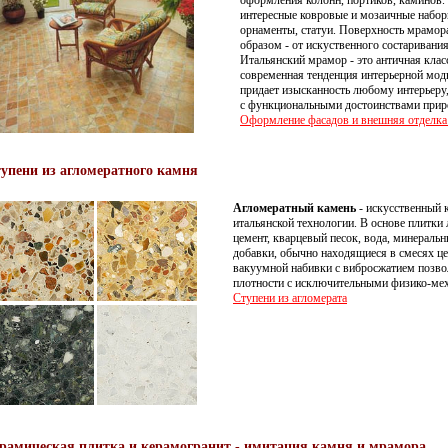
оформления колонн, портиков, каминов.
интересные ковровые и мозаичные наборы
орнаменты, статуи. Поверхность мрамор
образом - от искуственного состаривани
Итальянский мрамор - это античная клас
современная тенденция интерьерной моды
придает изысканность любому интерьеру,
с функциональными достоинствами прир
Оформление фасадов и внешняя отделка 
упени из агломератного камня
Агломератный камень
- искусственный 
итальянской технологии. В основе плитки 
цемент, кварцевый песок, вода, минеральн
добавки, обычно находящиеся в смесях ц
вакуумной набивки с вибросжатием позво
плотности с исключительными физико-мех
Ступени из агломерата
рамическая плитка и керамогранит - имитация камня и мрамора