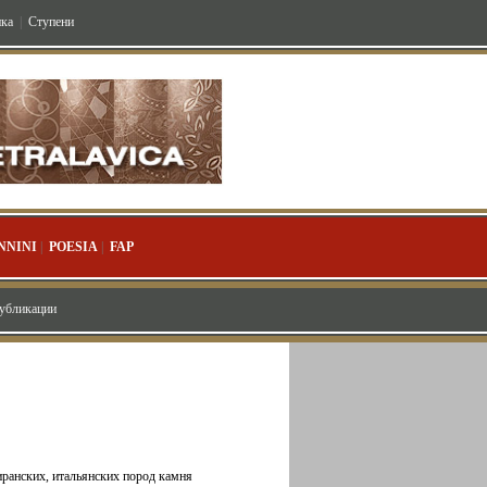
ка
|
Ступени
NNINI
|
POESIA
|
FAP
публикации
иранских, итальянских пород камня