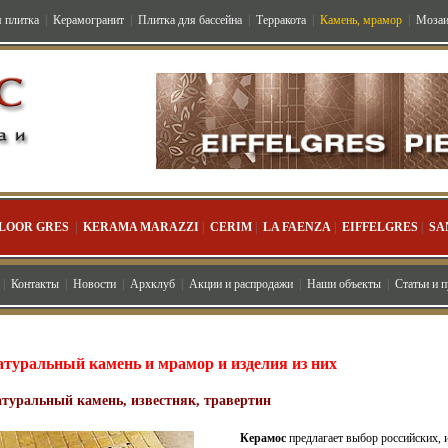
 плитка
|
Керамогранит
|
Плитка для бассейна
|
Терракота
|
Камень, мрамор
|
Мозаи
LOOR GRES
|
KERAMA MARAZZI
|
CERIM
|
LA FAENZA
|
EIFFELGRES
|
SA
|
Контакты
|
Новости
|
Архклуб
|
Акции и распродажи
|
Наши объекты
|
Статьи и 
атуральный камень и мрамор и изделия из них
туральный камень, известняк, травертин
Керамос
предлагает выбор российских, 